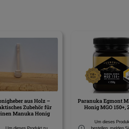
nigheber aus Holz –
Paranuka Egmont 
aktisches Zubehör für
Honig MGO 150+, 
einen Manuka Honig
Um dieses Produk
Um dieses Produkt zu
bestellen, melden Si