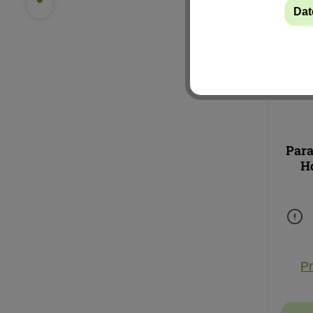
Dat
Par
H
Pr