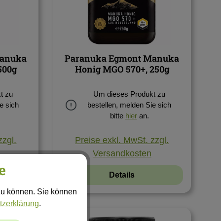
Manuka
Paranuka Egmont Manuka
500g
Honig MGO 570+, 250g
t zu
Um dieses Produkt zu
e sich
bestellen, melden Sie sich
bitte
hier
an.
zzgl.
Preise exkl. MwSt. zzgl.
Versandkosten
e
Details
zu können. Sie können
tzerklärung
.