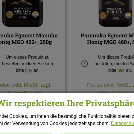
anuka Egmont Manuka
Paranuka Egmont 
onig MGO 460+, 250g
Honig MGO 460+, 
Um dieses Produkt zu
Um dieses Produk
bestellen, melden Sie sich
bestellen, melden Si
bitte
hier
an.
bitte
hier
an.
eise exkl. MwSt. zzgl.
Preise exkl. MwSt. 
Versandkosten
Versandkosten
Wir respektieren Ihre Privatsphär
Details
Details
det Cookies, um Ihnen die bestmögliche Funktionalität bieten 
hl der Verwendung von Cookies jederzeit speichern.
Datenschu