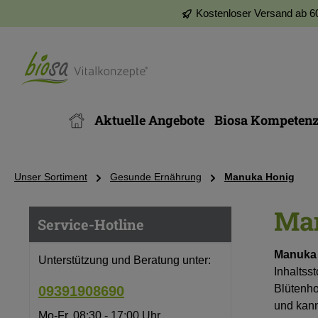
Kostenloser Versand ab 6
m Hauptinhalt springen
Zur Suche springen
Zur Hauptnavigation springen
Aktuelle Angebote
Biosa Kompeten
Unser Sortiment
Gesunde Ernährung
Manuka Honig
Ma
Service-Hotline
Manuka
Unterstützung und Beratung unter:
Inhaltsst
Blütenho
09391908690
und kann
Mo-Fr, 08:30 - 17:00 Uhr